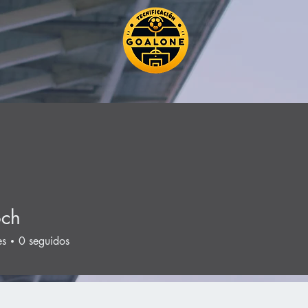
och
es
0
seguidos