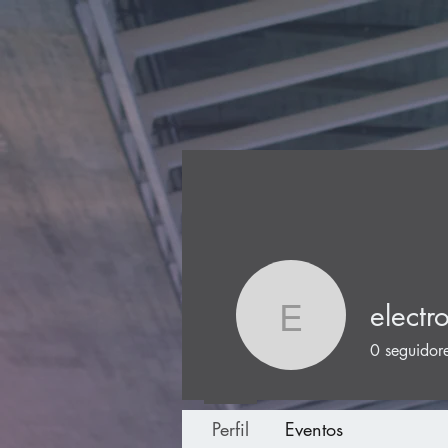
electr
electroch
0
seguidor
Perfil
Eventos